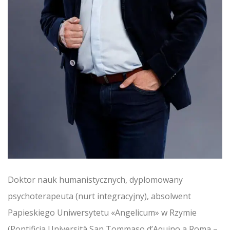
Doktor nauk humanistycznych, dyplomowany
psychoterapeuta (nurt integracyjny), absolwent
Papieskiego Uniwersytetu «Angelicum» w Rzymie
(Pontificia Università San Tommaso d’Aquino a Roma –